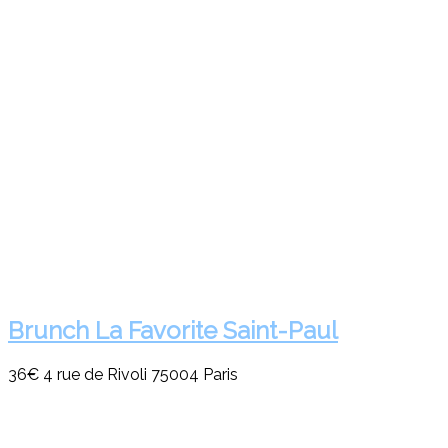
Brunch La Favorite Saint-Paul
36€
4 rue de Rivoli 75004 Paris