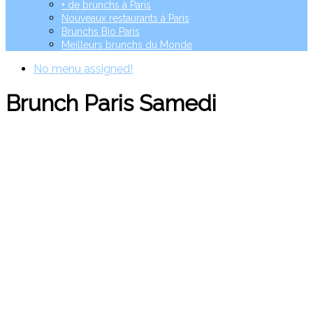
+ de brunchs à Paris
Nouveaux restaurants à Paris
Brunchs Bio Paris
Meilleurs brunchs du Monde
No menu assigned!
Brunch Paris Samedi