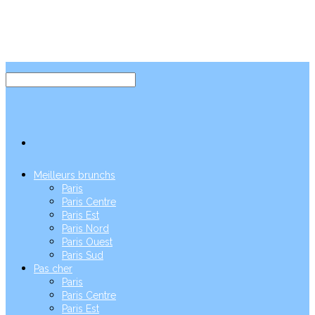
Meilleurs brunchs
Paris
Paris Centre
Paris Est
Paris Nord
Paris Ouest
Paris Sud
Pas cher
Paris
Paris Centre
Paris Est