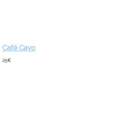
Café Cayo
25€