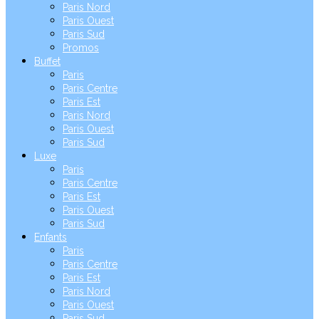
Paris Nord
Paris Ouest
Paris Sud
Promos
Buffet
Paris
Paris Centre
Paris Est
Paris Nord
Paris Ouest
Paris Sud
Luxe
Paris
Paris Centre
Paris Est
Paris Ouest
Paris Sud
Enfants
Paris
Paris Centre
Paris Est
Paris Nord
Paris Ouest
Paris Sud