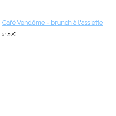
Café Vendôme - brunch à l'assiette
24.90€