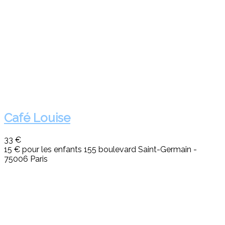
Café Louise
33 €
15 € pour les enfants
155 boulevard Saint-Germain -
75006 Paris