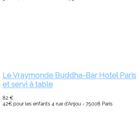
Le Vraymonde Buddha-Bar Hotel Paris
et servi à table
82 €
42€ pour les enfants
4 rue d'Anjou - 75008 Paris