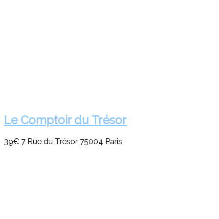
Le Comptoir du Trésor
39€
7 Rue du Trésor 75004 Paris