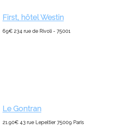
First, hôtel Westin
69€
234 rue de Rivoli - 75001
Le Gontran
21.90€
43 rue Lepeltier 75009 Paris