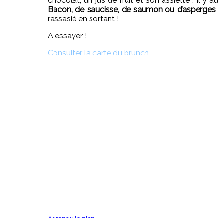
chocolat, un jus de fruit et son assiette : il
Bacon, de saucisse, de saumon ou d’asperges
rassasié en sortant !
A essayer !
Consulter la carte du brunch