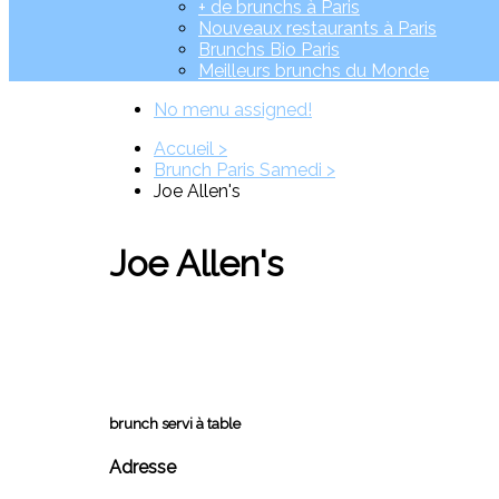
+ de brunchs à Paris
Nouveaux restaurants à Paris
Brunchs Bio Paris
Meilleurs brunchs du Monde
No menu assigned!
Accueil >
Brunch Paris Samedi >
Joe Allen's
Joe Allen's
brunch servi à table
Adresse