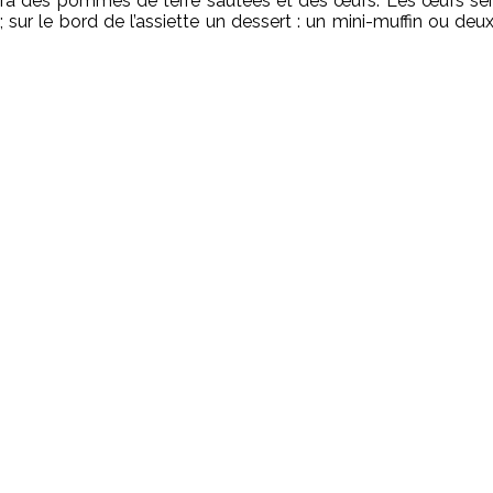
 y aura des pommes de terre sautées et des œufs. Les œufs se
; sur le bord de l’assiette un dessert : un mini-muffin ou deu