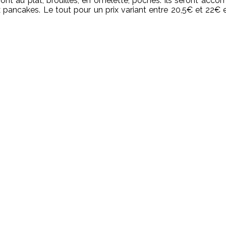
ront au plat, brouillés, en omelette, pochés. Ils seront acc
x pancakes. Le tout pour un prix variant entre 20,5€ et 22€ e