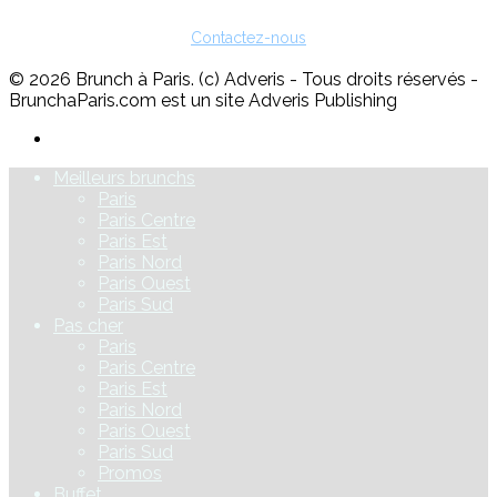
Pour toute question sur l'inscription ou sur la possibilité de faire de
la publicité, vous pouvez nous contacter :
Contactez-nous
© 2026 Brunch à Paris. (c) Adveris - Tous droits réservés -
BrunchaParis.com est un site Adveris Publishing
Meilleurs brunchs
Paris
Paris Centre
Paris Est
Paris Nord
Paris Ouest
Paris Sud
Pas cher
Paris
Paris Centre
Paris Est
Paris Nord
Paris Ouest
Paris Sud
Promos
Buffet