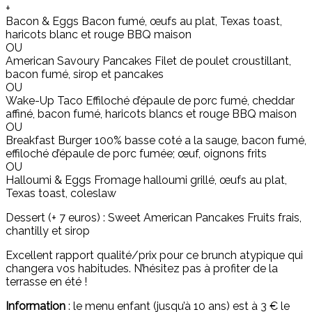
+
Bacon & Eggs Bacon fumé, œufs au plat, Texas toast,
haricots blanc et rouge BBQ maison
OU
American Savoury Pancakes Filet de poulet croustillant,
bacon fumé, sirop et pancakes
OU
Wake-Up Taco Effiloché d’épaule de porc fumé, cheddar
affiné, bacon fumé, haricots blancs et rouge BBQ maison
OU
Breakfast Burger 100% basse coté a la sauge, bacon fumé,
effiloché d’épaule de porc fumée; œuf, oignons frits
OU
Halloumi & Eggs Fromage halloumi grillé, œufs au plat,
Texas toast, coleslaw
Dessert (+ 7 euros) : Sweet American Pancakes Fruits frais,
chantilly et sirop
Excellent rapport qualité/prix pour ce brunch atypique qui
changera vos habitudes. N’hésitez pas à profiter de la
terrasse en été !
Information
: le menu enfant (jusqu’à 10 ans) est à 3 € le