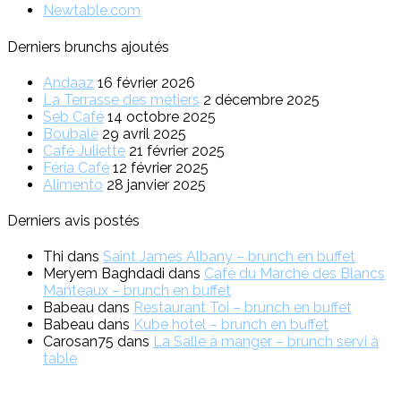
Newtable.com
Derniers brunchs ajoutés
Andaaz
16 février 2026
La Terrasse des métiers
2 décembre 2025
Seb Café
14 octobre 2025
Boubalé
29 avril 2025
Café Juliette
21 février 2025
Féria Café
12 février 2025
Alimento
28 janvier 2025
Derniers avis postés
Thi
dans
Saint James Albany – brunch en buffet
Meryem Baghdadi
dans
Café du Marché des Blancs
Manteaux – brunch en buffet
Babeau
dans
Restaurant Toi – brunch en buffet
Babeau
dans
Kube hotel – brunch en buffet
Carosan75
dans
La Salle à manger – brunch servi à
table
Vous êtes restaurateur ?