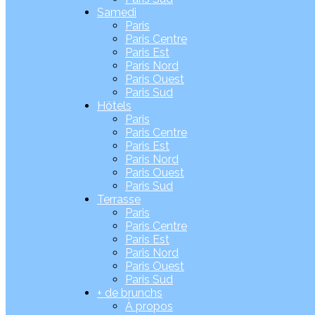
Samedi
Paris
Paris Centre
Paris Est
Paris Nord
Paris Ouest
Paris Sud
Hôtels
Paris
Paris Centre
Paris Est
Paris Nord
Paris Ouest
Paris Sud
Terrasse
Paris
Paris Centre
Paris Est
Paris Nord
Paris Ouest
Paris Sud
+ de brunchs
À propos