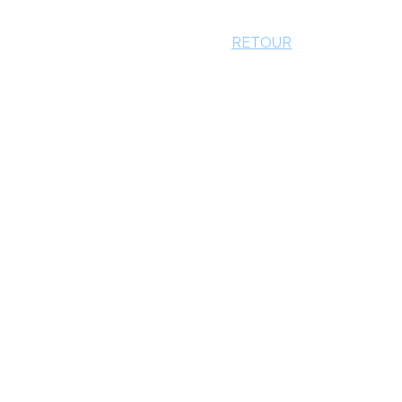
RETOUR