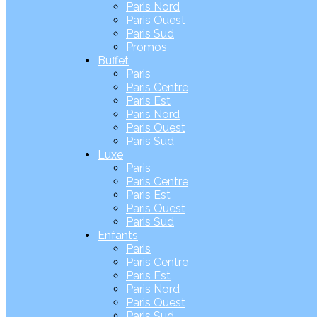
Paris Nord
Paris Ouest
Paris Sud
Promos
Buffet
Paris
Paris Centre
Paris Est
Paris Nord
Paris Ouest
Paris Sud
Luxe
Paris
Paris Centre
Paris Est
Paris Ouest
Paris Sud
Enfants
Paris
Paris Centre
Paris Est
Paris Nord
Paris Ouest
Paris Sud