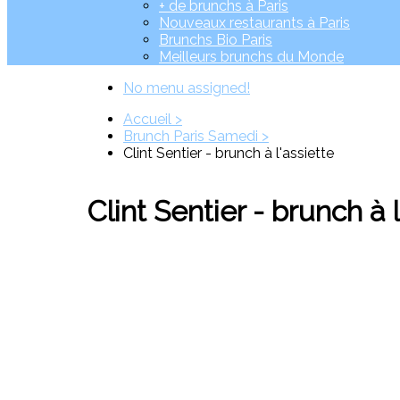
+ de brunchs à Paris
Nouveaux restaurants à Paris
Brunchs Bio Paris
Meilleurs brunchs du Monde
No menu assigned!
Accueil >
Brunch Paris Samedi >
Clint Sentier - brunch à l'assiette
Clint Sentier - brunch à l