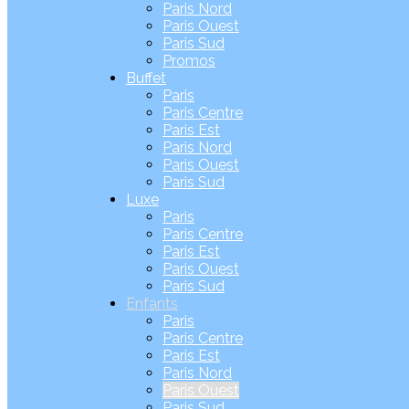
Paris Nord
Paris Ouest
Paris Sud
Promos
Buffet
Paris
Paris Centre
Paris Est
Paris Nord
Paris Ouest
Paris Sud
Luxe
Paris
Paris Centre
Paris Est
Paris Ouest
Paris Sud
Enfants
Paris
Paris Centre
Paris Est
Paris Nord
Paris Ouest
Paris Sud