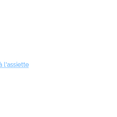
 l'assiette