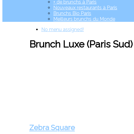
+ de brunchs à Paris
Nouveaux restaurants à Paris
Brunchs Bio Paris
Meilleurs brunchs du Monde
No menu assigned!
Brunch Luxe (Paris Sud)
Zebra Square