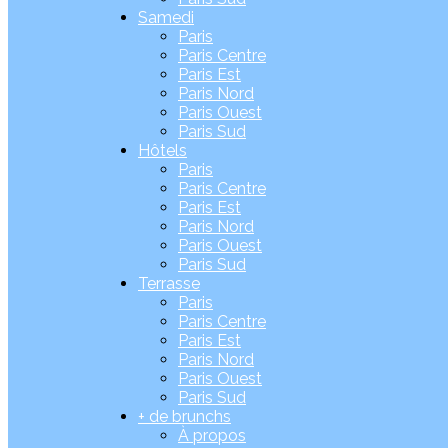
Samedi
Paris
Paris Centre
Paris Est
Paris Nord
Paris Ouest
Paris Sud
Hôtels
Paris
Paris Centre
Paris Est
Paris Nord
Paris Ouest
Paris Sud
Terrasse
Paris
Paris Centre
Paris Est
Paris Nord
Paris Ouest
Paris Sud
+ de brunchs
À propos