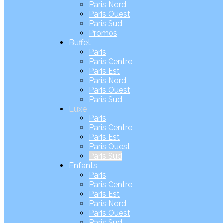
Paris Nord
Paris Ouest
Paris Sud
Promos
Buffet
Paris
Paris Centre
Paris Est
Paris Nord
Paris Ouest
Paris Sud
Luxe
Paris
Paris Centre
Paris Est
Paris Ouest
Paris Sud
Enfants
Paris
Paris Centre
Paris Est
Paris Nord
Paris Ouest
Paris Sud