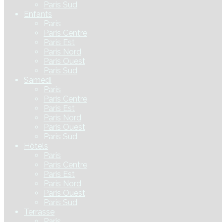
Paris Sud
Enfants
Paris
Paris Centre
Paris Est
Paris Nord
Paris Ouest
Paris Sud
Samedi
Paris
Paris Centre
Paris Est
Paris Nord
Paris Ouest
Paris Sud
Hôtels
Paris
Paris Centre
Paris Est
Paris Nord
Paris Ouest
Paris Sud
Terrasse
Paris