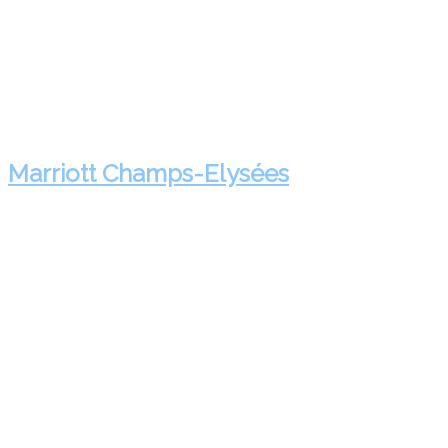
Marriott Champs-Elysées