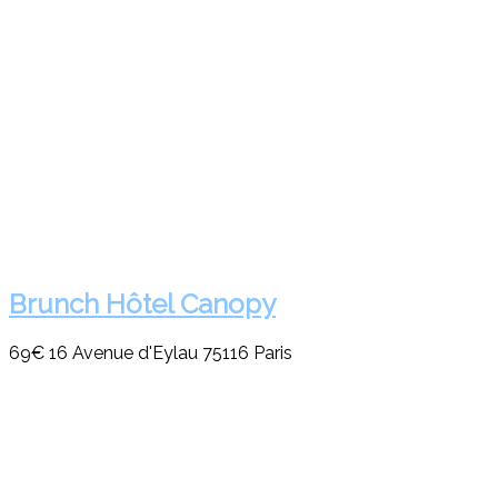
Brunch Hôtel Canopy
69€
16 Avenue d'Eylau 75116 Paris