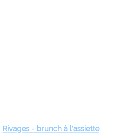
Rivages - brunch à l'assiette