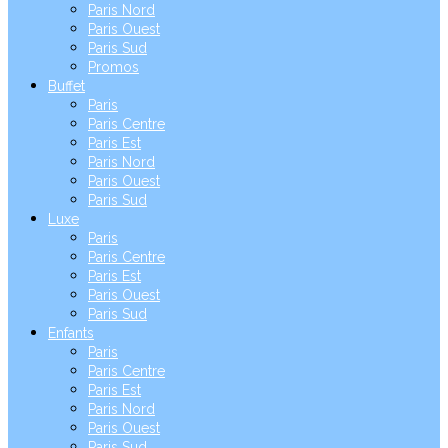
Paris Nord
Paris Ouest
Paris Sud
Promos
Buffet
Paris
Paris Centre
Paris Est
Paris Nord
Paris Ouest
Paris Sud
Luxe
Paris
Paris Centre
Paris Est
Paris Ouest
Paris Sud
Enfants
Paris
Paris Centre
Paris Est
Paris Nord
Paris Ouest
Paris Sud