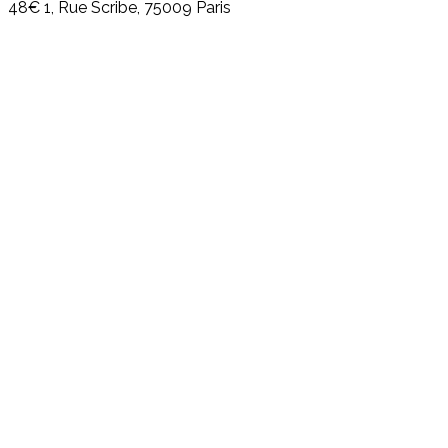
48€
1, Rue Scribe, 75009 Paris