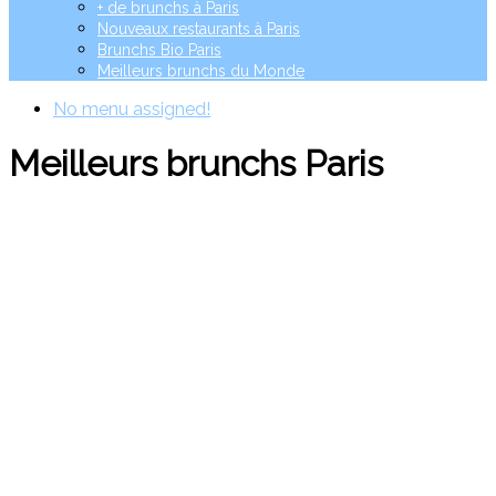
+ de brunchs à Paris
Nouveaux restaurants à Paris
Brunchs Bio Paris
Meilleurs brunchs du Monde
No menu assigned!
Meilleurs brunchs Paris