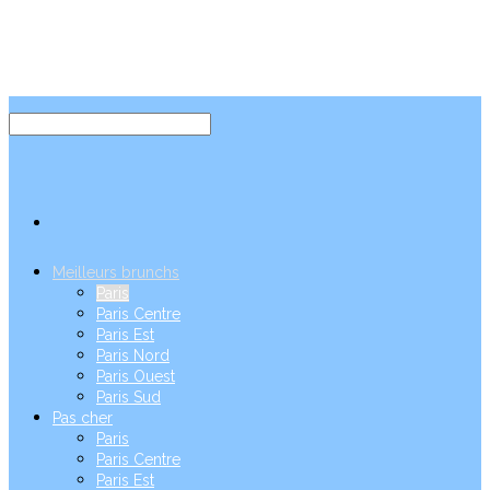
Meilleurs brunchs
Paris
Paris Centre
Paris Est
Paris Nord
Paris Ouest
Paris Sud
Pas cher
Paris
Paris Centre
Paris Est