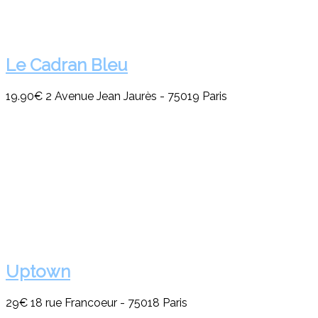
Le Cadran Bleu
19.90€
2 Avenue Jean Jaurès - 75019 Paris
Uptown
29€
18 rue Francoeur - 75018 Paris