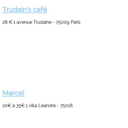
Trudain's café
28 €
1 avenue Trudaine - 75009 Paris
Marcel
20€ à 35€
1 villa Léandre - 75018