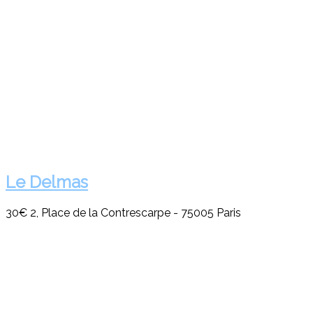
Le Delmas
30€
2, Place de la Contrescarpe - 75005 Paris