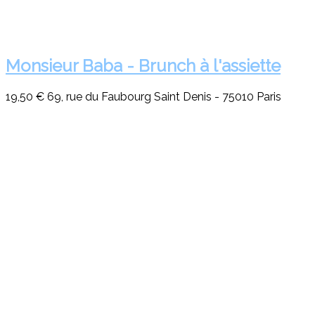
Monsieur Baba - Brunch à l'assiette
19,50 €
69, rue du Faubourg Saint Denis - 75010 Paris