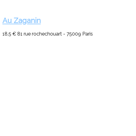
Au Zaganin
18,5 €
81 rue rochechouart - 75009 Paris