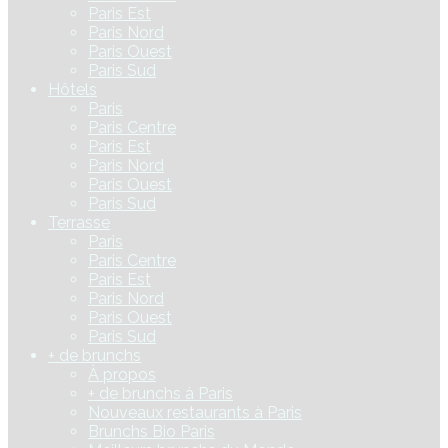
Paris Est
Paris Nord
Paris Ouest
Paris Sud
Hôtels
Paris
Paris Centre
Paris Est
Paris Nord
Paris Ouest
Paris Sud
Terrasse
Paris
Paris Centre
Paris Est
Paris Nord
Paris Ouest
Paris Sud
+ de brunchs
À propos
+ de brunchs à Paris
Nouveaux restaurants à Paris
Brunchs Bio Paris