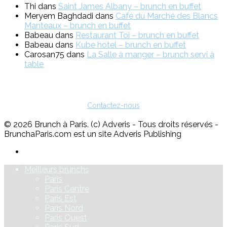
Thi
dans
Saint James Albany – brunch en buffet
Meryem Baghdadi
dans
Café du Marché des Blancs
Manteaux – brunch en buffet
Babeau
dans
Restaurant Toi – brunch en buffet
Babeau
dans
Kube hotel – brunch en buffet
Carosan75
dans
La Salle à manger – brunch servi à
table
Vous êtes restaurateur ?
Pour toute question sur l'inscription ou sur la possibilité de faire de
la publicité, vous pouvez nous contacter :
Contactez-nous
© 2026 Brunch à Paris. (c) Adveris - Tous droits réservés -
BrunchaParis.com est un site Adveris Publishing
Meilleurs brunchs
Paris
Paris Centre
Paris Est
Paris Nord
Paris Ouest