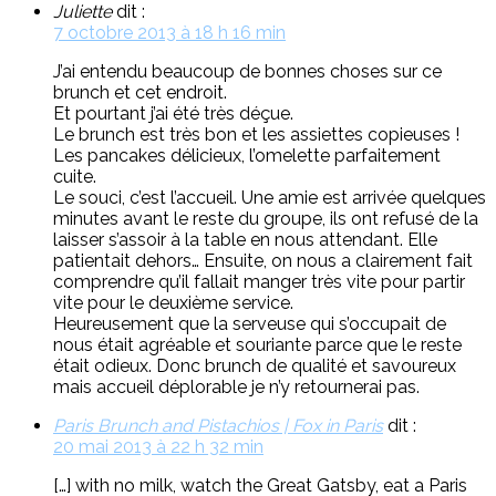
Juliette
dit :
7 octobre 2013 à 18 h 16 min
J’ai entendu beaucoup de bonnes choses sur ce
brunch et cet endroit.
Et pourtant j’ai été très déçue.
Le brunch est très bon et les assiettes copieuses !
Les pancakes délicieux, l’omelette parfaitement
cuite.
Le souci, c’est l’accueil. Une amie est arrivée quelques
minutes avant le reste du groupe, ils ont refusé de la
laisser s’assoir à la table en nous attendant. Elle
patientait dehors… Ensuite, on nous a clairement fait
comprendre qu’il fallait manger très vite pour partir
vite pour le deuxième service.
Heureusement que la serveuse qui s’occupait de
nous était agréable et souriante parce que le reste
était odieux. Donc brunch de qualité et savoureux
mais accueil déplorable je n’y retournerai pas.
Paris Brunch and Pistachios | Fox in Paris
dit :
20 mai 2013 à 22 h 32 min
[…] with no milk, watch the Great Gatsby, eat a Paris