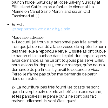
brunch twice (Saturday at Rose Bakery, Sunday at
Ellis Island Café), enjoy a fantastic dinner at La
Marine on Canal Saint-Martin, and sip an Old
Fashioned at […]
Emi
dit :
30 septembre 2012 à 12 h 54 min
Mauvaise adresse!
1- L’accueil: j’ai trouvé le personnel pas très aimable.
Lorsque j’ai demandé à la serveuse de répéter le nom
des thés, elle a répondu énervé. Ensuite, ils ont oublié
le bacon et la saucisse dans le plat d’un copain, après
avoir demandé, ils ne lui ont toujours pas servi. Enfin,
nous avions fini depuis 5 mn de manger, qu’on nous a
demandé de partir car il y avait le second service.
Perso, je n’aime pas qu’on me demande de partir
dans un resto…
2- La nourriture: pas très fourni, les toasts ne sont
que du simple pain de mie acheté au uspermarché,
et les pancakes!!! je pense qu’ils ne sont pas fait
maison tellement ils sont élastiques!