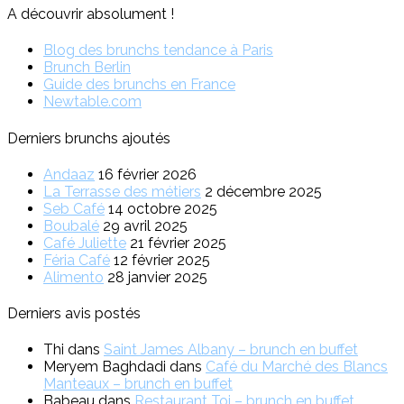
A découvrir absolument !
Blog des brunchs tendance à Paris
Brunch Berlin
Guide des brunchs en France
Newtable.com
Derniers brunchs ajoutés
Andaaz
16 février 2026
La Terrasse des métiers
2 décembre 2025
Seb Café
14 octobre 2025
Boubalé
29 avril 2025
Café Juliette
21 février 2025
Féria Café
12 février 2025
Alimento
28 janvier 2025
Derniers avis postés
Thi
dans
Saint James Albany – brunch en buffet
Meryem Baghdadi
dans
Café du Marché des Blancs
Manteaux – brunch en buffet
Babeau
dans
Restaurant Toi – brunch en buffet