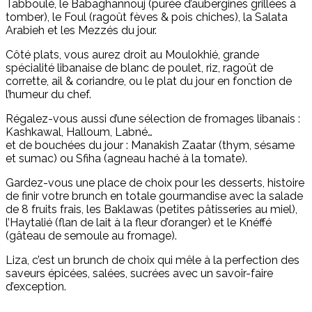
Tabboulé, le Babaghannouj (purée d’aubergines grillées à
tomber), le Foul (ragoût fèves & pois chiches), la Salata
Arabieh et les Mezzés du jour.
Côté plats, vous aurez droit au Moulokhié, grande
spécialité libanaise de blanc de poulet, riz, ragoût de
corrette, ail & coriandre, ou le plat du jour en fonction de
l’humeur du chef.
Régalez-vous aussi d’une sélection de fromages libanais :
Kashkawal, Halloum, Labné…
et de bouchées du jour : Manakish Zaatar (thym, sésame
et sumac) ou Sfiha (agneau haché à la tomate).
Gardez-vous une place de choix pour les desserts, histoire
de finir votre brunch en totale gourmandise avec la salade
de 8 fruits frais, les Baklawas (petites pâtisseries au miel),
l’Haytalié (flan de lait à la fleur d’oranger) et le Knéffé
(gâteau de semoule au fromage).
Liza, c’est un brunch de choix qui mêle à la perfection des
saveurs épicées, salées, sucrées avec un savoir-faire
d’exception.