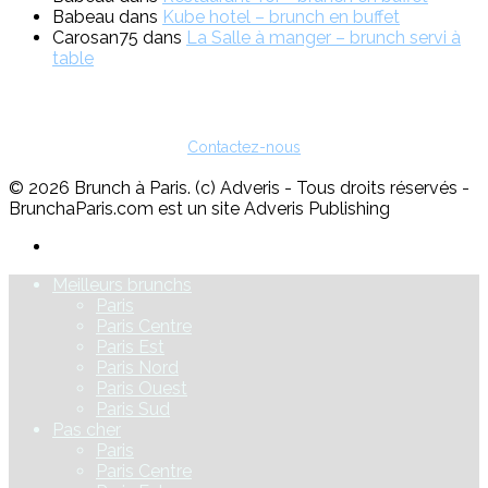
Babeau
dans
Kube hotel – brunch en buffet
Carosan75
dans
La Salle à manger – brunch servi à
table
Vous êtes restaurateur ?
Pour toute question sur l'inscription ou sur la possibilité de faire de
la publicité, vous pouvez nous contacter :
Contactez-nous
© 2026 Brunch à Paris. (c) Adveris - Tous droits réservés -
BrunchaParis.com est un site Adveris Publishing
Meilleurs brunchs
Paris
Paris Centre
Paris Est
Paris Nord
Paris Ouest
Paris Sud
Pas cher
Paris
Paris Centre