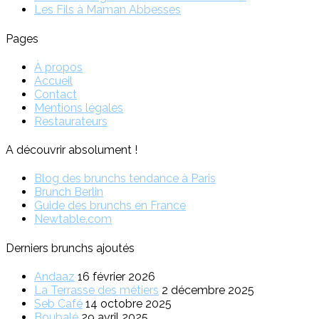
Les Fils à Maman Abbesses
Pages
À propos
Accueil
Contact
Mentions légales
Restaurateurs
A découvrir absolument !
Blog des brunchs tendance à Paris
Brunch Berlin
Guide des brunchs en France
Newtable.com
Derniers brunchs ajoutés
Andaaz
16 février 2026
La Terrasse des métiers
2 décembre 2025
Seb Café
14 octobre 2025
Boubalé
29 avril 2025