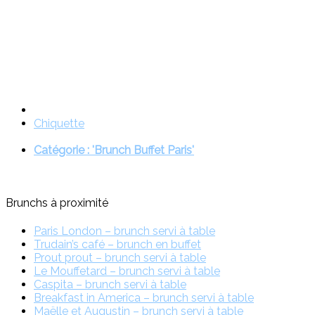
Chiquette
Catégorie : 'Brunch Buffet Paris'
Brunchs à proximité
Paris London – brunch servi à table
Trudain’s café – brunch en buffet
Prout prout – brunch servi à table
Le Mouffetard – brunch servi à table
Caspita – brunch servi à table
Breakfast in America – brunch servi à table
Maëlle et Augustin – brunch servi à table