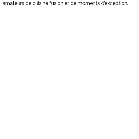
amateurs de cuisine fusion et de moments d’exception.