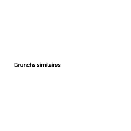
Brunchs similaires