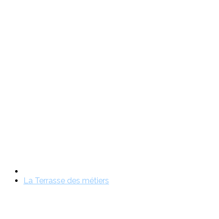
La Terrasse des métiers