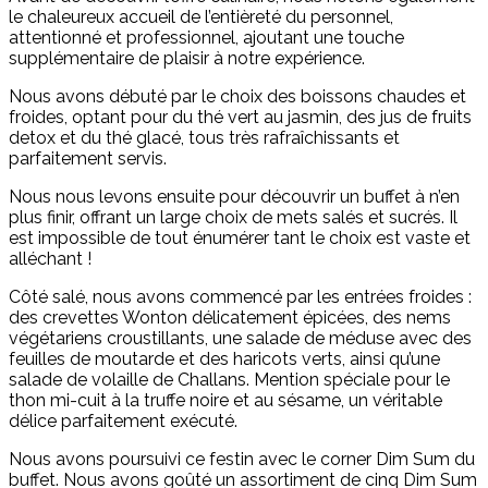
le chaleureux accueil de l’entièreté du personnel,
attentionné et professionnel, ajoutant une touche
supplémentaire de plaisir à notre expérience.
Nous avons débuté par le choix des boissons chaudes et
froides, optant pour du thé vert au jasmin, des jus de fruits
detox et du thé glacé, tous très rafraîchissants et
parfaitement servis.
Nous nous levons ensuite pour découvrir un buffet à n’en
plus finir, offrant un large choix de mets salés et sucrés. Il
est impossible de tout énumérer tant le choix est vaste et
alléchant !
Côté salé, nous avons commencé par les entrées froides :
des crevettes Wonton délicatement épicées, des nems
végétariens croustillants, une salade de méduse avec des
feuilles de moutarde et des haricots verts, ainsi qu’une
salade de volaille de Challans. Mention spéciale pour le
thon mi-cuit à la truffe noire et au sésame, un véritable
délice parfaitement exécuté.
Nous avons poursuivi ce festin avec le corner Dim Sum du
buffet. Nous avons goûté un assortiment de cinq Dim Sum