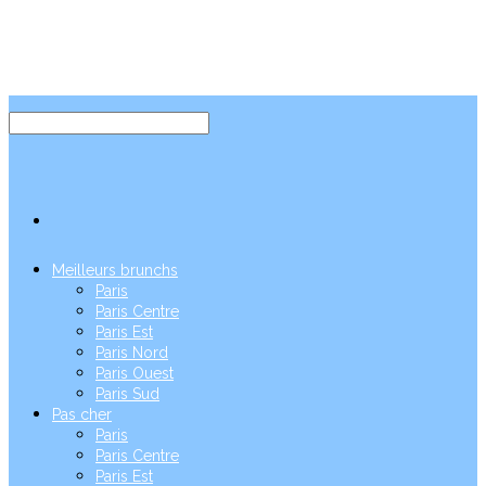
Meilleurs brunchs
Paris
Paris Centre
Paris Est
Paris Nord
Paris Ouest
Paris Sud
Pas cher
Paris
Paris Centre
Paris Est