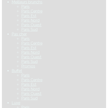
Meilleurs brunchs
Paris
Paris Centre
Paris Est
Paris Nord
Paris Ouest
Paris Sud
Pas cher
Paris
Paris Centre
Paris Est
Paris Nord
Paris Ouest
Paris Sud
Promos
Buffet
Paris
Paris Centre
Paris Est
Paris Nord
Paris Ouest
Paris Sud
Luxe
Paris