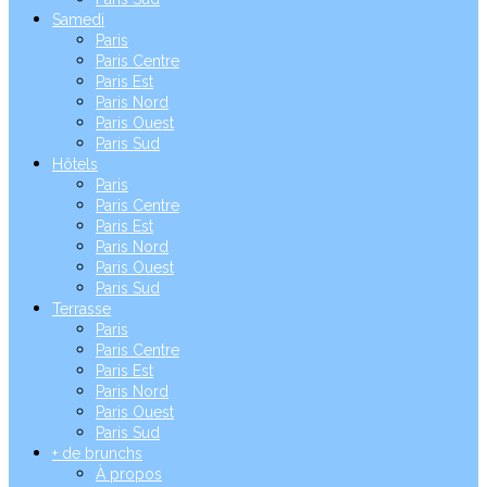
Samedi
Paris
Paris Centre
Paris Est
Paris Nord
Paris Ouest
Paris Sud
Hôtels
Paris
Paris Centre
Paris Est
Paris Nord
Paris Ouest
Paris Sud
Terrasse
Paris
Paris Centre
Paris Est
Paris Nord
Paris Ouest
Paris Sud
+ de brunchs
À propos