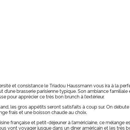
versité et consistance le Triadou Haussmann vous ira à la perf
ut d’une brasserie parisienne typique. Son ambiance familiale 
se pour apprécier ce très bon brunch à l’extérieur.
mand, les gros appétits seront satisfaits à coup sur. On début
range frais et une boisson chaude au choix.
uisine française et petit-déjeuner à l’américiaine, ce mélange 
 nous vont voyager jusque dans un diner américain et les trè