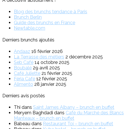
A découvrir absolument !
Blog des brunchs tendance à Paris
Brunch Berlin
Guide des brunchs en France
Newtable.com
Derniers brunchs ajoutés
Andaaz
16 février 2026
La Terrasse des métiers
2 décembre 2025
Seb Café
14 octobre 2025
Boubalé
29 avril 2025
Café Juliette
21 février 2025
Féria Café
12 février 2025
Alimento
28 janvier 2025
Derniers avis postés
Thi
dans
Saint James Albany – brunch en buffet
Meryem Baghdadi
dans
Café du Marché des Blancs
Manteaux – brunch en buffet
Babeau
dans
Restaurant Toi – brunch en buffet