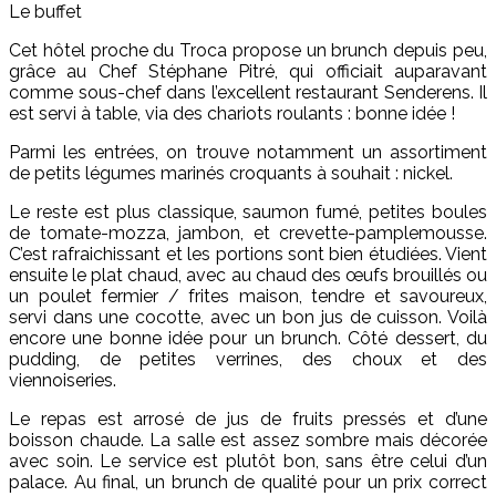
Le buffet
Cet hôtel proche du Troca propose un brunch depuis peu,
grâce au Chef Stéphane Pitré, qui officiait auparavant
comme sous-chef dans l’excellent restaurant Senderens. Il
est servi à table, via des chariots roulants : bonne idée !
Parmi les entrées, on trouve notamment un assortiment
de petits légumes marinés croquants à souhait : nickel.
Le reste est plus classique, saumon fumé, petites boules
de tomate-mozza, jambon, et crevette-pamplemousse.
C’est rafraichissant et les portions sont bien étudiées. Vient
ensuite le plat chaud, avec au chaud des œufs brouillés ou
un poulet fermier / frites maison, tendre et savoureux,
servi dans une cocotte, avec un bon jus de cuisson. Voilà
encore une bonne idée pour un brunch. Côté dessert, du
pudding, de petites verrines, des choux et des
viennoiseries.
Le repas est arrosé de jus de fruits pressés et d’une
boisson chaude. La salle est assez sombre mais décorée
avec soin. Le service est plutôt bon, sans être celui d’un
palace. Au final, un brunch de qualité pour un prix correct