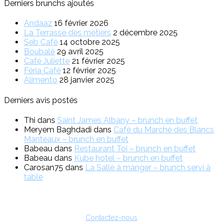
Derniers brunchs ajoutés
Andaaz
16 février 2026
La Terrasse des métiers
2 décembre 2025
Seb Café
14 octobre 2025
Boubalé
29 avril 2025
Café Juliette
21 février 2025
Féria Café
12 février 2025
Alimento
28 janvier 2025
Derniers avis postés
Thi
dans
Saint James Albany – brunch en buffet
Meryem Baghdadi
dans
Café du Marché des Blancs
Manteaux – brunch en buffet
Babeau
dans
Restaurant Toi – brunch en buffet
Babeau
dans
Kube hotel – brunch en buffet
Carosan75
dans
La Salle à manger – brunch servi à
table
Vous êtes restaurateur ?
Pour toute question sur l'inscription ou sur la possibilité de faire de
la publicité, vous pouvez nous contacter :
Contactez-nous