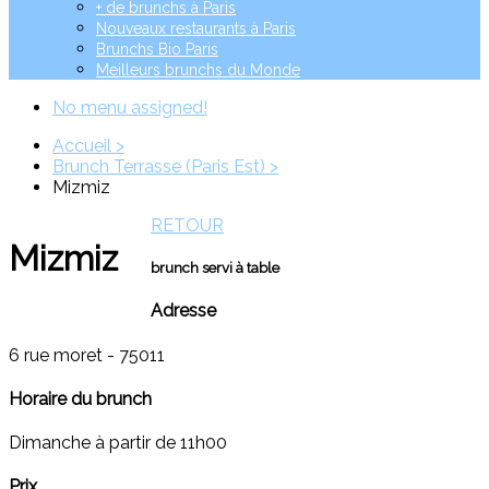
+ de brunchs à Paris
Nouveaux restaurants à Paris
Brunchs Bio Paris
Meilleurs brunchs du Monde
No menu assigned!
Accueil >
Brunch Terrasse (Paris Est) >
Mizmiz
RETOUR
Mizmiz
brunch servi à table
Adresse
6 rue moret - 75011
Horaire du brunch
Dimanche à partir de 11h00
Prix