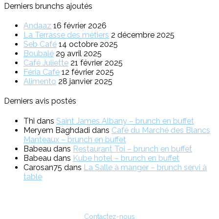
Derniers brunchs ajoutés
Andaaz
16 février 2026
La Terrasse des métiers
2 décembre 2025
Seb Café
14 octobre 2025
Boubalé
29 avril 2025
Café Juliette
21 février 2025
Féria Café
12 février 2025
Alimento
28 janvier 2025
Derniers avis postés
Thi
dans
Saint James Albany – brunch en buffet
Meryem Baghdadi
dans
Café du Marché des Blancs
Manteaux – brunch en buffet
Babeau
dans
Restaurant Toi – brunch en buffet
Babeau
dans
Kube hotel – brunch en buffet
Carosan75
dans
La Salle à manger – brunch servi à
table
Vous êtes restaurateur ?
Pour toute question sur l'inscription ou sur la possibilité de faire de
la publicité, vous pouvez nous contacter :
Contactez-nous