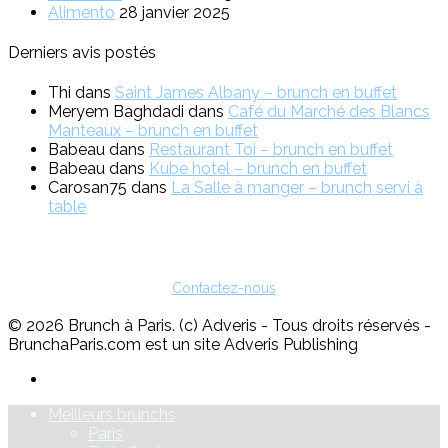
Alimento
28 janvier 2025
Derniers avis postés
Thi
dans
Saint James Albany – brunch en buffet
Meryem Baghdadi
dans
Café du Marché des Blancs
Manteaux – brunch en buffet
Babeau
dans
Restaurant Toi – brunch en buffet
Babeau
dans
Kube hotel – brunch en buffet
Carosan75
dans
La Salle à manger – brunch servi à
table
Vous êtes restaurateur ?
Pour toute question sur l'inscription ou sur la possibilité de faire de
la publicité, vous pouvez nous contacter :
Contactez-nous
© 2026 Brunch à Paris. (c) Adveris - Tous droits réservés -
BrunchaParis.com est un site Adveris Publishing
Meilleurs brunchs
Paris