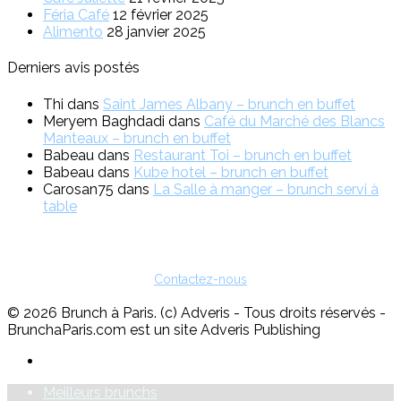
Féria Café
12 février 2025
Alimento
28 janvier 2025
Derniers avis postés
Thi
dans
Saint James Albany – brunch en buffet
Meryem Baghdadi
dans
Café du Marché des Blancs
Manteaux – brunch en buffet
Babeau
dans
Restaurant Toi – brunch en buffet
Babeau
dans
Kube hotel – brunch en buffet
Carosan75
dans
La Salle à manger – brunch servi à
table
Vous êtes restaurateur ?
Pour toute question sur l'inscription ou sur la possibilité de faire de
la publicité, vous pouvez nous contacter :
Contactez-nous
© 2026 Brunch à Paris. (c) Adveris - Tous droits réservés -
BrunchaParis.com est un site Adveris Publishing
Meilleurs brunchs